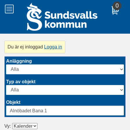
Till
0
huvudinnehållet
Du är ej inloggad
Logga in
Anläggning
Typ av objekt
Objekt
Alnöbadet Bana 1
Vy: